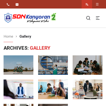
Religius Berwawasan Berbudaya
SDN Kanyoran 2
Kec.Semen Kab.Kediri
Home
Gallery
ARCHIVES:
GALLERY