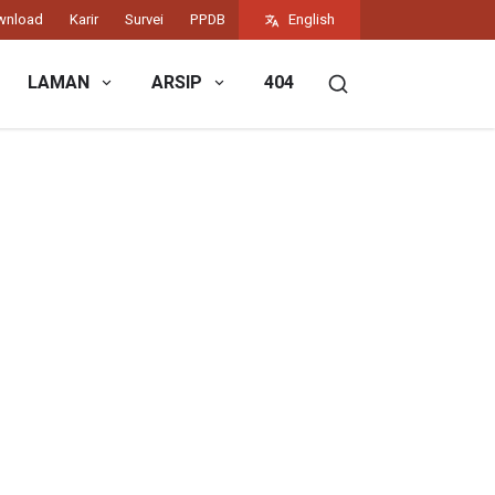
wnload
Karir
Survei
PPDB
English
LAMAN
ARSIP
404