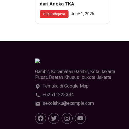
dari Angka TKA
eskandajaya
June 1, 2026
Gambir, Kecamatan Gambir, Kota Jakarta
Pusat, Daerah Khusus Ibukota Jakarta
Temuka di Google Map
+62511223344
sekolahku@example.com