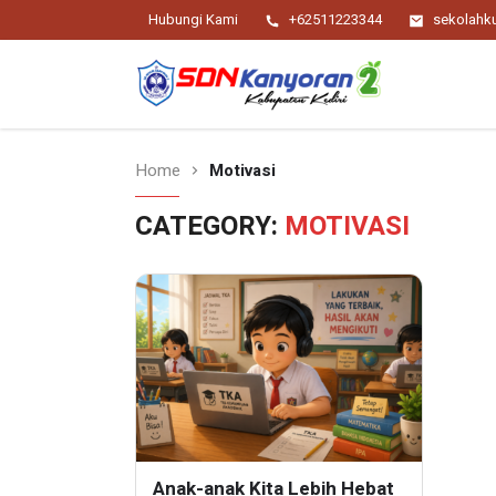
Hubungi Kami
+62511223344
sekolah
Religius Berwawasan Berbudaya
SDN Kanyoran 2
Kec.Semen Kab.Kediri
Home
Motivasi
CATEGORY:
MOTIVASI
Anak-anak Kita Lebih Hebat