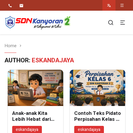
Religius Berwawasan Berbudaya
SDN Kanyoran 2
Kec.Semen Kab.Kediri
Home
AUTHOR:
ESKANDAJAYA
Anak-anak Kita
Contoh Teks Pidato
Lebih Hebat dari
Perpisahan Kelas 6
Angka TKA
oleh Adik Kelas
eskandajaya
eskandajaya