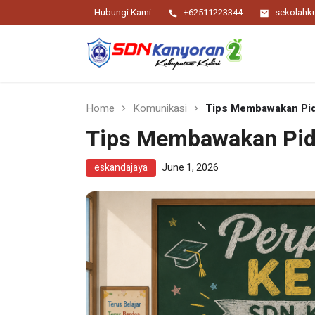
Hubungi Kami
+62511223344
sekolah
Religius Berwawasan Berbudaya
SDN Kanyoran 2
Kec.Semen Kab.Kediri
Home
Komunikasi
Tips Membawakan Pid
Tips Membawakan Pida
eskandajaya
June 1, 2026