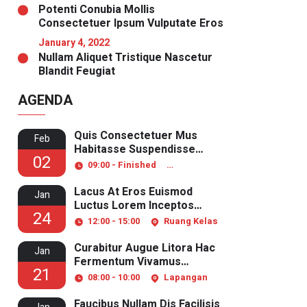
Potenti Conubia Mollis
Consectetuer Ipsum Vulputate Eros
January 4, 2022
Nullam Aliquet Tristique Nascetur
Blandit Feugiat
AGENDA
Quis Consectetuer Mus
Feb
Habitasse Suspendisse
02
Pulvinar
09:00 - Finished
Ruang Laboratorium
Lacus At Eros Euismod
Jan
Luctus Lorem Inceptos
24
Aliquet
12:00 - 15:00
Ruang Kelas
Curabitur Augue Litora Hac
Jan
Fermentum Vivamus
21
Senectus
08:00 - 10:00
Lapangan
Faucibus Nullam Dis Facilisis