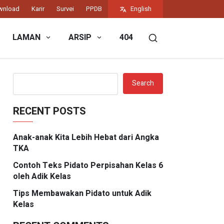
wnload
Karir
Survei
PPDB
English
LAMAN
ARSIP
404
Search
RECENT POSTS
Anak-anak Kita Lebih Hebat dari Angka
TKA
Contoh Teks Pidato Perpisahan Kelas 6
oleh Adik Kelas
Tips Membawakan Pidato untuk Adik
Kelas