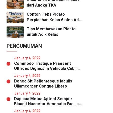
dari Angka TKA
Contoh Teks Pidato
Perpisahan Kelas 6 oleh Adik
Kelas
Tips Membawakan Pidato
untuk Adik Kelas
PENGUMUMAN
January 4, 2022
Commodo Tristique Praesent
Ultrices Dignissim Vehicula Cubilia
Magna
January 4, 2022
Donec Sit Pellentesque Iaculis
Ullamcorper Congue Libero
January 4, 2022
Dapibus Metus Aptent Semper
Blandit Nascetur Venenatis Facilisis
Malesuada Nibh
January 4, 2022