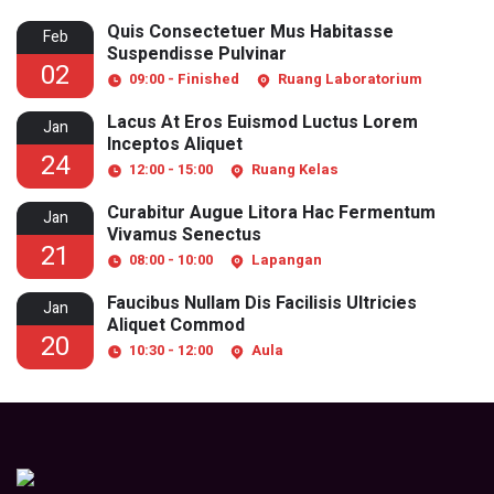
Quis Consectetuer Mus Habitasse
Feb
Suspendisse Pulvinar
02
09:00 - Finished
Ruang Laboratorium
Lacus At Eros Euismod Luctus Lorem
Jan
Inceptos Aliquet
24
12:00 - 15:00
Ruang Kelas
Curabitur Augue Litora Hac Fermentum
Jan
Vivamus Senectus
21
08:00 - 10:00
Lapangan
Faucibus Nullam Dis Facilisis Ultricies
Jan
Aliquet Commod
20
10:30 - 12:00
Aula