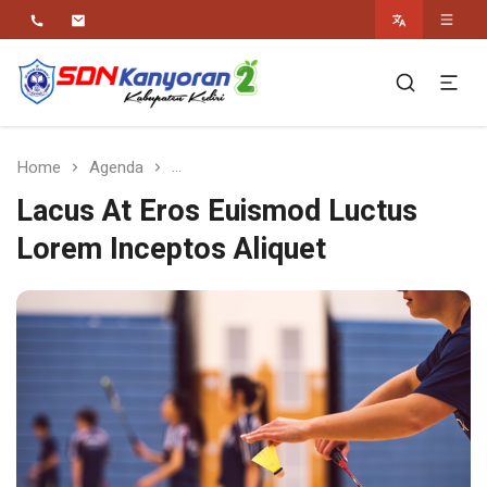
Religius Berwawasan Berbudaya
SDN Kanyoran 2
Kec.Semen Kab.Kediri
Home
Agenda
Lacus At Eros Euismod Luctus Lorem In
Lacus At Eros Euismod Luctus
Lorem Inceptos Aliquet