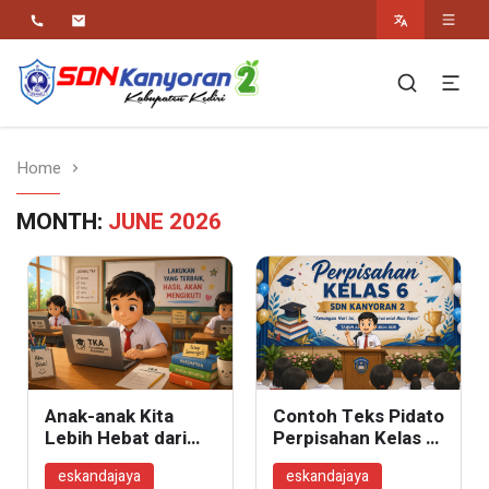
Religius Berwawasan Berbudaya
SDN Kanyoran 2
Kec.Semen Kab.Kediri
Home
MONTH:
JUNE 2026
Anak-anak Kita
Contoh Teks Pidato
Lebih Hebat dari
Perpisahan Kelas 6
Angka TKA
oleh Adik Kelas
eskandajaya
eskandajaya