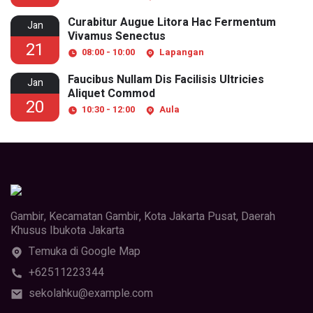
Curabitur Augue Litora Hac Fermentum
Jan
Vivamus Senectus
21
08:00 - 10:00
Lapangan
Faucibus Nullam Dis Facilisis Ultricies
Jan
Aliquet Commod
20
10:30 - 12:00
Aula
Gambir, Kecamatan Gambir, Kota Jakarta Pusat, Daerah
Khusus Ibukota Jakarta
Temuka di Google Map
+62511223344
sekolahku@example.com