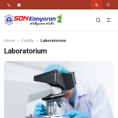
Religius Berwawasan Berbudaya
SDN Kanyoran 2
Kec.Semen Kab.Kediri
Home
Facility
Laboratorium
Laboratorium