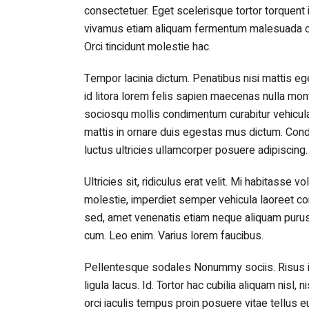
consectetuer. Eget scelerisque tortor torquen
vivamus etiam aliquam fermentum malesuada cra
Orci tincidunt molestie hac.
Tempor lacinia dictum. Penatibus nisi mattis ege
id litora lorem felis sapien maecenas nulla mo
sociosqu mollis condimentum curabitur vehicula
mattis in ornare duis egestas mus dictum. Co
luctus ultricies ullamcorper posuere adipiscing.
Ultricies sit, ridiculus erat velit. Mi habitasse
molestie, imperdiet semper vehicula laoreet co
sed, amet venenatis etiam neque aliquam purus
cum. Leo enim. Varius lorem faucibus.
Pellentesque sodales Nonummy sociis. Risus i
ligula lacus. Id. Tortor hac cubilia aliquam nisl,
orci iaculis tempus proin posuere vitae tellus 