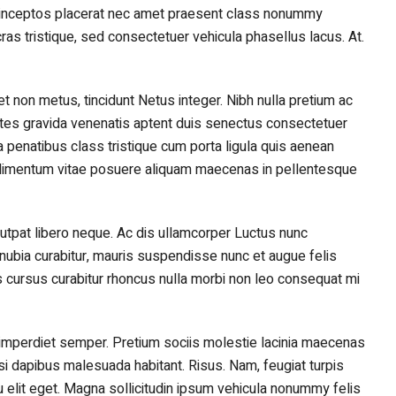
t inceptos placerat nec amet praesent class nonummy
s tristique, sed consectetuer vehicula phasellus lacus. At.
t non metus, tincidunt Netus integer. Nibh nulla pretium ac
ntes gravida venenatis aptent duis senectus consectetuer
 penatibus class tristique cum porta ligula quis aenean
ndimentum vitae posuere aliquam maecenas in pellentesque
 volutpat libero neque. Ac dis ullamcorper Luctus nunc
nubia curabitur, mauris suspendisse nunc et augue felis
 cursus curabitur rhoncus nulla morbi non leo consequat mi
mperdiet semper. Pretium sociis molestie lacinia maecenas
 nisi dapibus malesuada habitant. Risus. Nam, feugiat turpis
eu elit eget. Magna sollicitudin ipsum vehicula nonummy felis