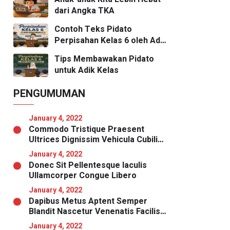
dari Angka TKA
Contoh Teks Pidato
Perpisahan Kelas 6 oleh Adik
Kelas
Tips Membawakan Pidato
untuk Adik Kelas
PENGUMUMAN
January 4, 2022
Commodo Tristique Praesent
Ultrices Dignissim Vehicula Cubilia
Magna
January 4, 2022
Donec Sit Pellentesque Iaculis
Ullamcorper Congue Libero
January 4, 2022
Dapibus Metus Aptent Semper
Blandit Nascetur Venenatis Facilisis
Malesuada Nibh
January 4, 2022