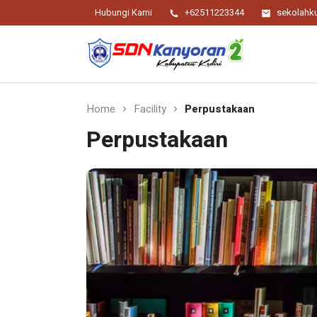
Hubungi Kami
+62511223344
sekolah
Religius Berwawasan Berbudaya
SDN Kanyoran 2
Kec.Semen Kab.Kediri
Home
Facility
Perpustakaan
Perpustakaan