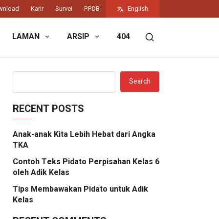
wnload
Karir
Survei
PPDB
English
LAMAN
ARSIP
404
Search
RECENT POSTS
Anak-anak Kita Lebih Hebat dari Angka
TKA
Contoh Teks Pidato Perpisahan Kelas 6
oleh Adik Kelas
Tips Membawakan Pidato untuk Adik
Kelas