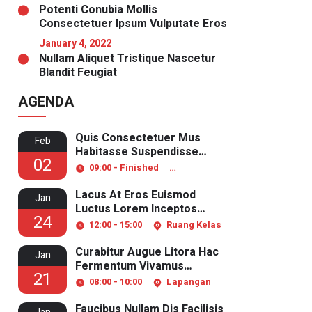
Potenti Conubia Mollis
Consectetuer Ipsum Vulputate Eros
January 4, 2022
Nullam Aliquet Tristique Nascetur
Blandit Feugiat
AGENDA
Quis Consectetuer Mus
Feb
Habitasse Suspendisse
02
Pulvinar
09:00 - Finished
Ruang Laboratorium
Lacus At Eros Euismod
Jan
Luctus Lorem Inceptos
24
Aliquet
12:00 - 15:00
Ruang Kelas
Curabitur Augue Litora Hac
Jan
Fermentum Vivamus
21
Senectus
08:00 - 10:00
Lapangan
Faucibus Nullam Dis Facilisis