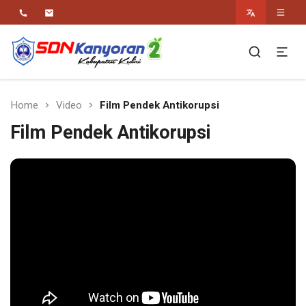
Religius Berwawasan Berbudaya
SDN Kanyoran 2
Kec.Semen Kab.Kediri
Home
Video
Film Pendek Antikorupsi
Film Pendek Antikorupsi