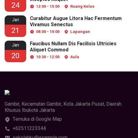
24
12:00 - 15:00
Ruang Kelas
Curabitur Augue Litora Hac Fermentum
Jan
Vivamus Senectus
21
08:00 - 10:00
Lapangan
Faucibus Nullam Dis Facilisis Ultricies
Jan
Aliquet Commod
20
10:30 - 12:00
Aula
Gambir, Kecamatan Gambir, Kota Jakarta Pusat, Daerah
Khusus Ibukota Jakarta
Temuka di Google Map
+62511223344
sekolahku@example.com