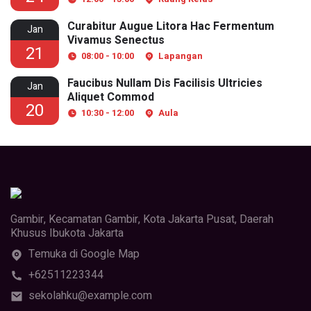
Curabitur Augue Litora Hac Fermentum
Jan
Vivamus Senectus
21
08:00 - 10:00
Lapangan
Faucibus Nullam Dis Facilisis Ultricies
Jan
Aliquet Commod
20
10:30 - 12:00
Aula
Gambir, Kecamatan Gambir, Kota Jakarta Pusat, Daerah
Khusus Ibukota Jakarta
Temuka di Google Map
+62511223344
sekolahku@example.com