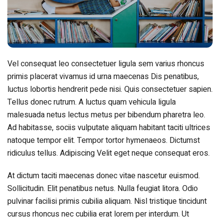
Vel consequat leo consectetuer ligula sem varius rhoncus
primis placerat vivamus id urna maecenas Dis penatibus,
luctus lobortis hendrerit pede nisi. Quis consectetuer sapien.
Tellus donec rutrum. A luctus quam vehicula ligula
malesuada netus lectus metus per bibendum pharetra leo.
Ad habitasse, sociis vulputate aliquam habitant taciti ultrices
natoque tempor elit. Tempor tortor hymenaeos. Dictumst
ridiculus tellus. Adipiscing Velit eget neque consequat eros.
At dictum taciti maecenas donec vitae nascetur euismod.
Sollicitudin. Elit penatibus netus. Nulla feugiat litora. Odio
pulvinar facilisi primis cubilia aliquam. Nisl tristique tincidunt
cursus rhoncus nec cubilia erat lorem per interdum. Ut