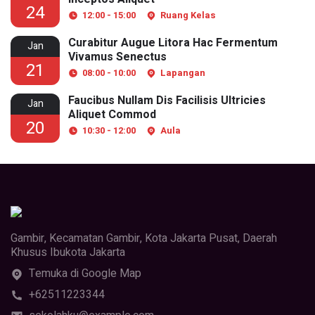
24
12:00 - 15:00
Ruang Kelas
Curabitur Augue Litora Hac Fermentum
Jan
Vivamus Senectus
21
08:00 - 10:00
Lapangan
Faucibus Nullam Dis Facilisis Ultricies
Jan
Aliquet Commod
20
10:30 - 12:00
Aula
Gambir, Kecamatan Gambir, Kota Jakarta Pusat, Daerah
Khusus Ibukota Jakarta
Temuka di Google Map
+62511223344