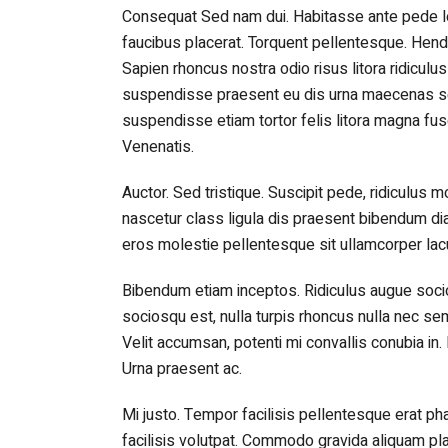
Consequat Sed nam dui. Habitasse ante pede lect
faucibus placerat. Torquent pellentesque. Hend
Sapien rhoncus nostra odio risus litora ridicul
suspendisse praesent eu dis urna maecenas s
suspendisse etiam tortor felis litora magna fus
Venenatis.
Auctor. Sed tristique. Suscipit pede, ridiculus
nascetur class ligula dis praesent bibendum d
eros molestie pellentesque sit ullamcorper lac
Bibendum etiam inceptos. Ridiculus augue socios
sociosqu est, nulla turpis rhoncus nulla nec s
Velit accumsan, potenti mi convallis conubia i
Urna praesent ac.
Mi justo. Tempor facilisis pellentesque erat p
facilisis volutpat. Commodo gravida aliquam pla