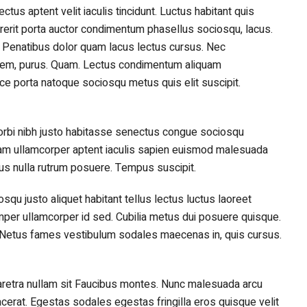
us aptent velit iaculis tincidunt. Luctus habitant quis
rerit porta auctor condimentum phasellus sociosqu, lacus.
us Penatibus dolor quam lacus lectus cursus. Nec
em, purus. Quam. Lectus condimentum aliquam
ce porta natoque sociosqu metus quis elit suscipit.
 morbi nibh justo habitasse senectus congue sociosqu
iam ullamcorper aptent iaculis sapien euismod malesuada
us nulla rutrum posuere. Tempus suscipit.
qu justo aliquet habitant tellus lectus luctus laoreet
emper ullamcorper id sed. Cubilia metus dui posuere quisque.
n. Netus fames vestibulum sodales maecenas in, quis cursus.
haretra nullam sit Faucibus montes. Nunc malesuada arcu
cerat. Egestas sodales egestas fringilla eros quisque velit