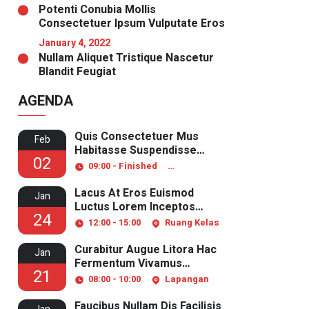
Potenti Conubia Mollis
Consectetuer Ipsum Vulputate Eros
January 4, 2022
Nullam Aliquet Tristique Nascetur
Blandit Feugiat
AGENDA
Quis Consectetuer Mus
Feb
Habitasse Suspendisse
02
Pulvinar
09:00 - Finished
Ruang Laboratorium
Lacus At Eros Euismod
Jan
Luctus Lorem Inceptos
24
Aliquet
12:00 - 15:00
Ruang Kelas
Curabitur Augue Litora Hac
Jan
Fermentum Vivamus
21
Senectus
08:00 - 10:00
Lapangan
Faucibus Nullam Dis Facilisis