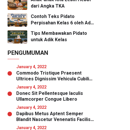
dari Angka TKA
Contoh Teks Pidato
Perpisahan Kelas 6 oleh Adik
Kelas
Tips Membawakan Pidato
untuk Adik Kelas
PENGUMUMAN
January 4, 2022
Commodo Tristique Praesent
Ultrices Dignissim Vehicula Cubilia
Magna
January 4, 2022
Donec Sit Pellentesque Iaculis
Ullamcorper Congue Libero
January 4, 2022
Dapibus Metus Aptent Semper
Blandit Nascetur Venenatis Facilisis
Malesuada Nibh
January 4, 2022