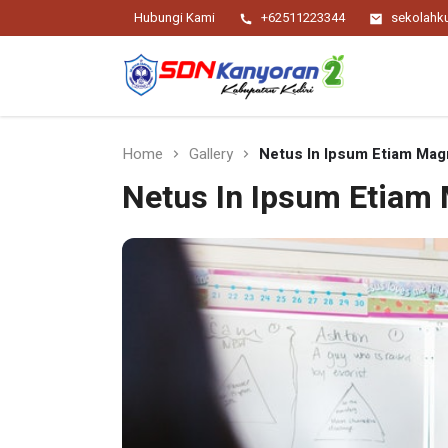
Hubungi Kami
+62511223344
sekolah
Religius Berwawasan Berbudaya
SDN Kanyoran 2
Kec.Semen Kab.Kediri
Home
Gallery
Netus In Ipsum Etiam Mag
Netus In Ipsum Etiam 