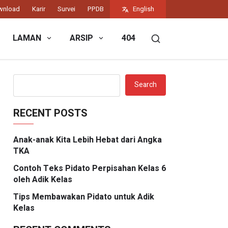
wnload
Karir
Survei
PPDB
English
LAMAN
ARSIP
404
Search
RECENT POSTS
Anak-anak Kita Lebih Hebat dari Angka
TKA
Contoh Teks Pidato Perpisahan Kelas 6
oleh Adik Kelas
Tips Membawakan Pidato untuk Adik
Kelas