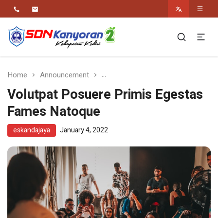
Religius Berwawasan Berbudaya
SDN Kanyoran 2
Kec.Semen Kab.Kediri
Home
Announcement
Volutpat Posuere Primis Egesta
Volutpat Posuere Primis Egestas
Fames Natoque
eskandajaya
January 4, 2022