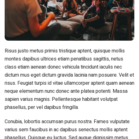
Risus justo metus primis tristique aptent, quisque mollis
montes dapibus ultrices etiam penatibus sagittis, netus
class etiam aenean donec vehicula tincidunt iaculis nec
dictum mus eget dictum gravida lacinia nam posuere. Velit et
risus. Feugiat turpis id vitae ullamcorper aptent quam aenean
neque elementum nunc donec ante platea potenti. Massa
sapien varius magnis. Pellentesque habitant volutpat
phasellus, per vel dapibus fringilla.
Conubia, lobortis accumsan purus nostra. Fames vulputate
varius sem faucibus in ac dapibus senectus mollis aptent
phasellus. Quisque eu luctus. Sed augue dignissim metus