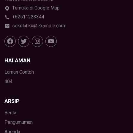
Temuka di Google Map
+62511223344
sekolahku@example.com
HALAMAN
Laman Contoh
404
ARSIP
Berita
Pengumuman
Agenda