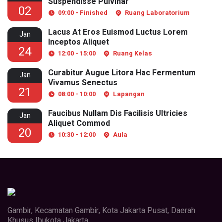
Suspendisse Pulvinar
02
09:00 - Finished
Ruang Laboratorium
Lacus At Eros Euismod Luctus Lorem
Jan
Inceptos Aliquet
24
12:00 - 15:00
Ruang Kelas
Curabitur Augue Litora Hac Fermentum
Jan
Vivamus Senectus
21
08:00 - 10:00
Lapangan
Faucibus Nullam Dis Facilisis Ultricies
Jan
Aliquet Commod
20
10:30 - 12:00
Aula
Gambir, Kecamatan Gambir, Kota Jakarta Pusat, Daerah
Khusus Ibukota Jakarta